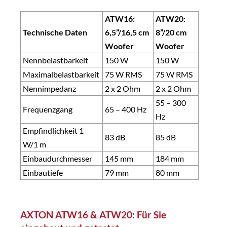
ATW16:
ATW20:
Technische Daten
6,5”/16,5 cm
8”/20 cm
Woofer
Woofer
Nennbelastbarkeit
150 W
150 W
Maximalbelastbarkeit
75 W RMS
75 W RMS
Nennimpedanz
2 x 2 Ohm
2 x 2 Ohm
55 – 300
Frequenzgang
65 – 400 Hz
Hz
Empfindlichkeit 1
83 dB
85 dB
W/1 m
Einbaudurchmesser
145 mm
184 mm
Einbautiefe
79 mm
80 mm
AXTON ATW16 & ATW20: Für Sie